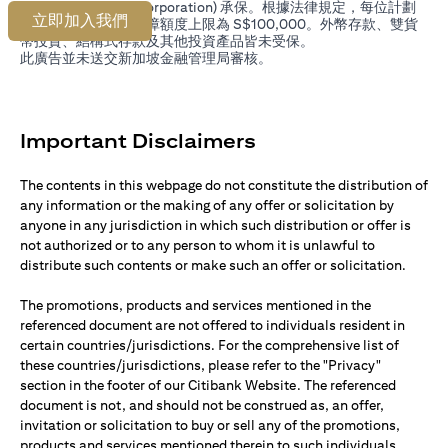
Deposit Insurance Corporation) 承保。根據法律規定，每位計劃
立即加入我們
成員的單一存戶總保障額度上限為 S$100,000。外幣存款、雙貨
幣投資、結構式存款及其他投資產品皆未受保。
此廣告並未送交新加坡金融管理局審核。
Important Disclaimers
The contents in this webpage do not constitute the distribution of
any information or the making of any offer or solicitation by
anyone in any jurisdiction in which such distribution or offer is
not authorized or to any person to whom it is unlawful to
distribute such contents or make such an offer or solicitation.
The promotions, products and services mentioned in the
referenced document are not offered to individuals resident in
certain countries/jurisdictions. For the comprehensive list of
these countries/jurisdictions, please refer to the "Privacy"
section in the footer of our Citibank Website. The referenced
document is not, and should not be construed as, an offer,
invitation or solicitation to buy or sell any of the promotions,
products and services mentioned therein to such individuals.