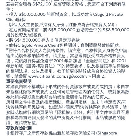
*
若要符合獲得 S$72,100
迎賓獎勵之資格，您需符合下列所有條
件：
- 投入 S$5,000,000 的新增資金，以成功建立Citigold Private
Client關係；
- 以個人及主要帳戶持有人身份，註冊成為合格投資人 (AI)；
- 在迎賓期結束前，將 S$5,000,000 新增資金中的 S$3,500,000
用於投資及/或投保；
- 將 S$1,500,000 存入 6 個月定期存款；
- 維持Citigold Private Client客戶關係，直到獎勵發放時間點。
#
需符合合格投資人之資格條件。請注意，合格投資人身份之申請
需由花旗全權酌情核准。請注意，當您選擇接受成為合格投資人
後，花旗銀行得豁免遵守 2001 年新加坡《金融顧問法》和 2001
年新加坡《證券和期貨法》下的特定要求，以及根據該等法律頒布
的相關法規、公告及指引。欲了解更多關於成為合格投資人的影
(opens in a new tab)
響，請參閱
www.citibank.com.sg/AccdInv
> 附表 2。
重要免責聲明
本網頁內容不構成以下形式的任何資訊散布或要約或招攬：來自在
未授權此類散布或要約之任何司法管轄區內的任何人，或對象為散
布此類內容或提出此類要約或招攬屬非法行為的任何人。
所引用文件中提及的推廣活動、產品與服務，並未向特定國家/司
法管轄區的居民提供。如需這些國家/司法管轄區的完整清單，請
參閱花旗銀行網站頁尾的「隱私權」部分。所引用文件並非且不應
解釋為向前述個人發出的其中所提及任何推廣、產品或服務的提
議、邀請或招攬。
存款保險計劃
非銀行存戶之新幣存款係由新加坡存款保險公司 (Singapore