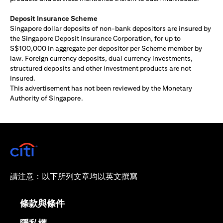
Deposit Insurance Scheme
Singapore dollar deposits of non-bank depositors are insured by
the Singapore Deposit Insurance Corporation, for up to
S$100,000 in aggregate per depositor per Scheme member by
law. Foreign currency deposits, dual currency investments,
structured deposits and other investment products are not
insured.
This advertisement has not been reviewed by the Monetary
Authority of Singapore.
(opens in a new tab)
請注意：以下所列文章均以英文撰寫
(opens in a new tab)
條款與條件
(opens in a new tab)