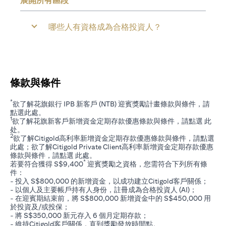
展開所有區段
哪些人有資格成為合格投資人？
條款與條件
*
欲了解花旗銀行 IPB 新客戶 (NTB) 迎賓獎勵計畫條款與條件，請
(opens in a new tab)
點選
此處
。
1
欲了解花旗新客戶新增資金定期存款優惠條款與條件，請點選
此
(opens in a new tab)
处
。
2
欲了解Citigold高利率新增資金定期存款優惠條款與條件，請點選
(opens in a new tab)
此處
；欲了解Citigold Private Client高利率新增資金定期存款優惠
(opens in a new tab)
條款與條件，請點選
此處
。
*
若要符合獲得 S$9,400
迎賓獎勵之資格，您需符合下列所有條
件：
- 投入 S$800,000 的新增資金，以成功建立Citigold客戶關係；
- 以個人及主要帳戶持有人身份，註冊成為合格投資人 (AI)；
- 在迎賓期結束前，將 S$800,000 新增資金中的 S$450,000 用
於投資及/或投保；
- 將 S$350,000 新元存入 6 個月定期存款；
- 維持Citigold客戶關係，直到獎勵發放時間點。