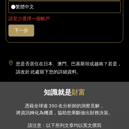
繁體中文
請至少選擇一個帳戶
下一步
您是否居住在日本、澳門、巴基斯坦或越南？若是，
(opens in a new tab)
請改於
此處
留下您的詳細資料。
知識就是
財富
憑藉全球逾 350 名分析師的洞察見解，
將資訊轉化為機遇，協助您果斷做出財務決策。
請注意：以下所列文章均以英文撰寫