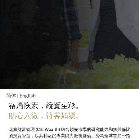
(opens in a new tab)
(opens in a new tab)
简体
|
English
加入Citigold或Citigold
格局恢宏，縱覽全球。
Private Client，
貼心入微，待客如親。
開始累積您的財富
花旗財富管理 (Citi Wealth) 結合領先市場的研究能力和無與倫比
在新加坡進行國際投資並辦理銀行業務。立即線上申請，
的投資管道，以其精湛的專業能力傲視群倫。身為全球首屈一指
*1