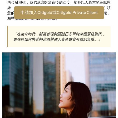
即可享有 高達 S$72,100
的專屬迎賓獎勵。
的金融機構，我們深諳財富背後的溫度，堅持以人為本的細膩思
維，為每位客戶量身打造獨一無二的財富管理服務。我們能引領
申請加入Citigold或Citigold Private Client
您的財富接軌全球投資機遇，並融匯全球洞察與在地專業知識，
精準成就您的個人目標與願景。
「在當今時代，財富管理的關鍵已非單純掌握最佳資訊，
更在於如何將其轉化為對個人資產實質有益的策略。」